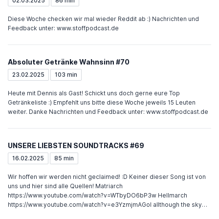
02.03.2025
86 min
Diese Woche checken wir mal wieder Reddit ab :) Nachrichten und
Feedback unter: www.stoffpodcast.de
Absoluter Getränke Wahnsinn #70
23.02.2025
103 min
Heute mit Dennis als Gast! Schickt uns doch gerne eure Top
Getränkeliste :) Empfehlt uns bitte diese Woche jeweils 15 Leuten
weiter. Danke Nachrichten und Feedback unter: www.stoffpodcast.de
UNSERE LIEBSTEN SOUNDTRACKS #69
16.02.2025
85 min
Wir hoffen wir werden nicht geclaimed! :D Keiner dieser Song ist von
uns und hier sind alle Quellen! Matriarch
https://www.youtube.com/watch?v=WTbyDO6bP3w Hellmarch
https://www.youtube.com/watch?v=e3YzmjmAGoI allthough the sky
https://www.youtube.com/watch?v=tVGH-g6OQhg kens theme