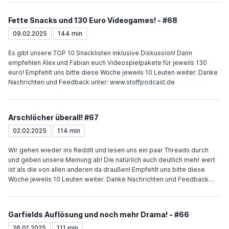
https://www.youtube.com/watch?v=-14W5XTqL5U fever STAR time
https://www.youtube.com/watch?v=p7KVUdv69A0 Surviving Mars
Fette Snacks und 130 Euro Videogames! - #68
Theme https://www.youtube.com/watch?v=y2cU2CpEjpY Tower Battle
https://www.youtube.com/watch?v=1NXN1FMpO-o Warcraft 2 orc 2
09.02.2025
144 min
https://www.youtube.com/watch?v=v_f8UFv_Ytc Arena Theme
https://www.youtube.com/watch?v=-6x2HlSvOL0&list=PL-
Es gibt unsere TOP 10 Snacklisten inklusive Diskussion! Dann
AARxYB7ywyLkzp6k_JfJQXENn4Ej3Xr&index=6 Invincible
empfehlen Alex und Fabian euch Videospielpakete für jeweils 130
https://www.youtube.com/watch?v=4n6WP9qHyRM Smell of the game
euro! Empfehlt uns bitte diese Woche jeweils 10 Leuten weiter. Danke
https://www.youtube.com/watch?v=ikQHkhL8YMM In the Blood
Nachrichten und Feedback unter: www.stoffpodcast.de
https://www.youtube.com/watch?v=ojx8dyes__8 Empfehlt uns bitte
diese Woche jeweils 15 Leuten weiter. Danke Nachrichten und
Feedback unter: www.stoffpodcast.de
Arschlöcher überall! #67
02.02.2025
114 min
Wir gehen wieder ins Reddit und lesen uns ein paar Threads durch
und geben unsere Meinung ab! Die natürlich auch deutlich mehr wert
ist als die von allen anderen da draußen! Empfehlt uns bitte diese
Woche jeweils 10 Leuten weiter. Danke Nachrichten und Feedback
unter: www.stoffpodcast.de
Garfields Auflösung und noch mehr Drama! - #66
26.01.2025
111 min