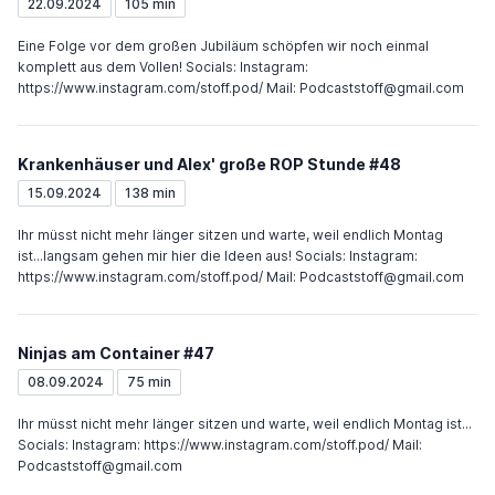
Shownotes:https://en.wikipedia.org/wiki/List_of_Blizzard_Entertainmen
22.09.2024
105 min
t_games https://en.wikipedia.org/wiki/Blizzard_Entertainment https://w
ww.youtube.com/watch?
Eine Folge vor dem großen Jubiläum schöpfen wir noch einmal
v=67BFdPVKYjk https://youtu.be/XgwEDjSNa6A?
komplett aus dem Vollen! Socials: Instagram:
si=Pcm4jvKK8QlNM3Xo https://www.shacknews.com/article/125927/w
https://www.instagram.com/stoff.pod/ Mail: Podcaststoff@gmail.com
hen-did-activision-buy-
blizzard https://www.destructoid.com/activision-blizzard-lawsuit-
toxic-workplace-allegations-
Krankenhäuser und Alex' große ROP Stunde #48
california/ https://www.ign.com/articles/activision-blizzard-lawsuit-
timeline-the-story-so-
15.09.2024
138 min
far https://en.wikipedia.org/wiki/Bobby_Kotickhttps://en.wikipedia.org/
wiki/Blitzchung_controversy Socials: Instagram:
Ihr müsst nicht mehr länger sitzen und warte, weil endlich Montag
https://www.instagram.com/stoff.pod/ Mail: Podcaststoff@gmail.com
ist...langsam gehen mir hier die Ideen aus! Socials: Instagram:
https://www.instagram.com/stoff.pod/ Mail: Podcaststoff@gmail.com
Ninjas am Container #47
08.09.2024
75 min
Ihr müsst nicht mehr länger sitzen und warte, weil endlich Montag ist...
Socials: Instagram: https://www.instagram.com/stoff.pod/ Mail:
Podcaststoff@gmail.com