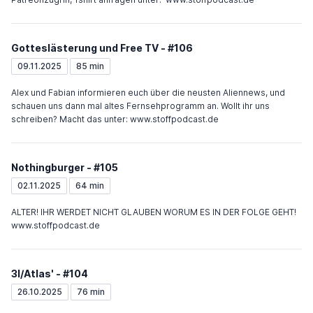
Gotteslästerung und Free TV - #106
09.11.2025
85 min
Alex und Fabian informieren euch über die neusten Aliennews, und
schauen uns dann mal altes Fernsehprogramm an. Wollt ihr uns
schreiben? Macht das unter: www.stoffpodcast.de
Nothingburger - #105
02.11.2025
64 min
ALTER! IHR WERDET NICHT GLAUBEN WORUM ES IN DER FOLGE GEHT!
www.stoffpodcast.de
3I/Atlas' - #104
26.10.2025
76 min