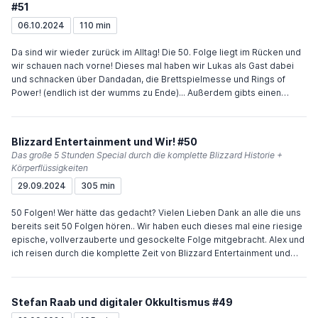
#51
06.10.2024
110 min
Da sind wir wieder zurück im Alltag! Die 50. Folge liegt im Rücken und
wir schauen nach vorne! Dieses mal haben wir Lukas als Gast dabei
und schnacken über Dandadan, die Brettspielmesse und Rings of
Power! (endlich ist der wumms zu Ende)... Außerdem gibts einen
kleinen Ausblick auf das Special nächste Woche! Wir werden ein Jahr
alt! Socials: Instagram: https://www.instagram.com/stoff.pod/ Mail:
Podcaststoff@gmail.com
Blizzard Entertainment und Wir! #50
Das große 5 Stunden Special durch die komplette Blizzard Historie +
Körperflüssigkeiten
29.09.2024
305 min
50 Folgen! Wer hätte das gedacht? Vielen Lieben Dank an alle die uns
bereits seit 50 Folgen hören.. Wir haben euch dieses mal eine riesige
epische, vollverzauberte und gesockelte Folge mitgebracht. Alex und
ich reisen durch die komplette Zeit von Blizzard Entertainment und
werden nostalgisch und hauen lustige Storys, Drama, Ups and Downs
für euch raus! Lasst uns gerne eine Nachricht da, da die Folge echt
viel Aufwand war würden wir uns freuen wenn ihr sie weiterempfehlt :)
Stefan Raab und digitaler Okkultismus #49
Anbei noch die