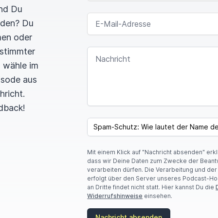
und Du
E-MAIL-ADRESSE
rden? Du
men oder
estimmter
NACHRICHT
n wähle im
pisode aus
hricht.
dback!
SPAM CAPTCHA
Mit einem Klick auf "Nachricht absenden" erk
dass wir Deine Daten zum Zwecke der Beant
verarbeiten dürfen. Die Verarbeitung und de
erfolgt über den Server unseres Podcast-Ho
an Dritte findet nicht statt. Hier kannst Du die
Widerrufshinweise
einsehen.
Nachricht absenden