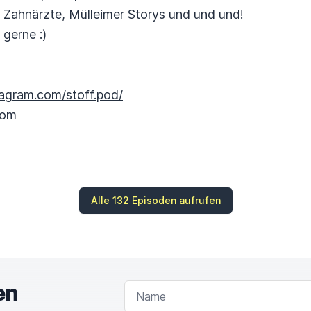
Zahnärzte, Mülleimer Storys und und und!
gerne :)
tagram.com/stoff.pod/
com
Alle 132 Episoden aufrufen
en
NAME