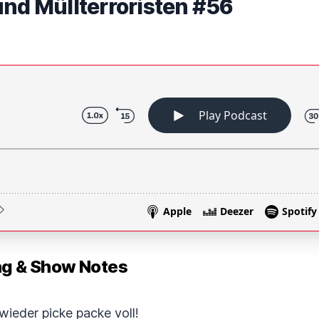
und Müllterroristen #56
 & Show Notes
wieder picke packe voll!