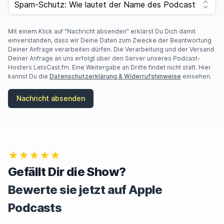
Y
O
U
A
Mit einem Klick auf "Nachricht absenden" erklärst Du Dich damit
R
einverstanden, dass wir Deine Daten zum Zwecke der Beantwortung
E
Deiner Anfrage verarbeiten dürfen. Die Verarbeitung und der Versand
A
Deiner Anfrage an uns erfolgt über den Server unseres Podcast-
H
Hosters LetsCast.fm. Eine Weitergabe an Dritte findet nicht statt. Hier
U
kannst Du die
Datenschutzerklärung & Widerrufshinweise
einsehen.
M
A
Nachricht absenden
N
,
I
G
N
O
★★★★★
R
E
Gefällt Dir die Show?
T
H
Bewerte sie jetzt auf Apple
I
S
Podcasts
F
I