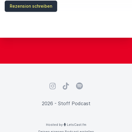
E
Rezension schreiben
L
D
Instagram
TikTok
Spotify
2026 - Stoff Podcast
Hosted by
LetsCast.fm
Deinen eigenen Podcast erstellen