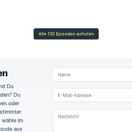
Alle 132 Episoden aufrufen
en
NAME
und Du
E-MAIL-ADRESSE
rden? Du
men oder
estimmter
NACHRICHT
n wähle im
pisode aus