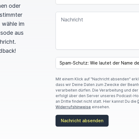
men oder
estimmter
NACHRICHT
n wähle im
pisode aus
hricht.
dback!
I
F
SPAM CAPTCHA
Y
O
U
Mit einem Klick auf "Nachricht absenden" erk
A
dass wir Deine Daten zum Zwecke der Beant
R
verarbeiten dürfen. Die Verarbeitung und de
E
erfolgt über den Server unseres Podcast-Ho
A
an Dritte findet nicht statt. Hier kannst Du die
H
Widerrufshinweise
einsehen.
U
M
A
Nachricht absenden
N
,
I