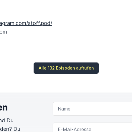
tagram.com/stoff.pod/
com
Alle 132 Episoden aufrufen
en
NAME
und Du
E-MAIL-ADRESSE
rden? Du