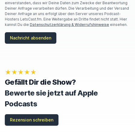
R
einverstanden, dass wir Deine Daten zum Zwecke der Beantwortung
E
Deiner Anfrage verarbeiten dürfen. Die Verarbeitung und der Versand
A
Deiner Anfrage an uns erfolgt über den Server unseres Podcast-
H
Hosters LetsCast.fm. Eine Weitergabe an Dritte findet nicht statt. Hier
U
kannst Du die
Datenschutzerklärung & Widerrufshinweise
einsehen.
M
A
Nachricht absenden
N
,
I
G
N
O
★★★★★
R
E
Gefällt Dir die Show?
T
H
Bewerte sie jetzt auf Apple
I
S
Podcasts
F
I
E
Rezension schreiben
L
D