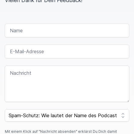
Vielen Dank für Dein Feedback!
NAME
E-MAIL-ADRESSE
NACHRICHT
I
F
SPAM CAPTCHA
Y
O
U
A
Mit einem Klick auf "Nachricht absenden" erklärst Du Dich damit