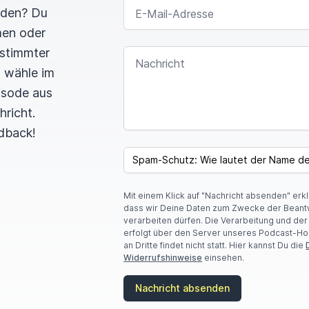
E-MAIL-ADRESSE
rden? Du
men oder
estimmter
NACHRICHT
n wähle im
pisode aus
hricht.
dback!
SPAM CAPTCHA
Mit einem Klick auf "Nachricht absenden" erk
dass wir Deine Daten zum Zwecke der Beant
verarbeiten dürfen. Die Verarbeitung und de
erfolgt über den Server unseres Podcast-Ho
an Dritte findet nicht statt. Hier kannst Du die
Widerrufshinweise
einsehen.
Nachricht absenden