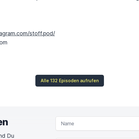
tagram.com/stoff.pod/
com
Alle 132 Episoden aufrufen
en
NAME
und Du