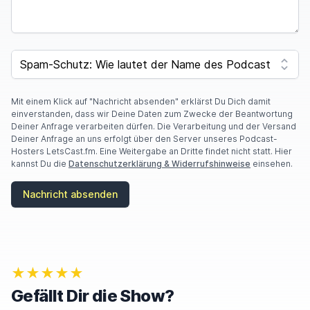
I
F
SPAM CAPTCHA
Y
O
U
A
Mit einem Klick auf "Nachricht absenden" erklärst Du Dich damit
R
einverstanden, dass wir Deine Daten zum Zwecke der Beantwortung
E
Deiner Anfrage verarbeiten dürfen. Die Verarbeitung und der Versand
A
Deiner Anfrage an uns erfolgt über den Server unseres Podcast-
H
Hosters LetsCast.fm. Eine Weitergabe an Dritte findet nicht statt. Hier
U
kannst Du die
Datenschutzerklärung & Widerrufshinweise
einsehen.
M
A
Nachricht absenden
N
,
I
G
N
O
★★★★★
R
E
Gefällt Dir die Show?
T