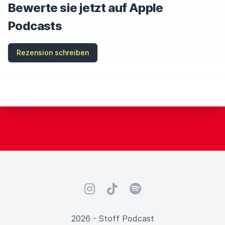
H
Bewerte sie jetzt auf Apple
I
S
Podcasts
F
I
E
Rezension schreiben
L
D
Instagram
TikTok
Spotify
2026 - Stoff Podcast