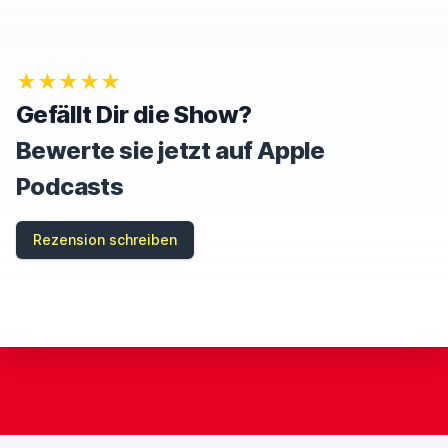
I
G
N
O
★★★★★
R
E
Gefällt Dir die Show?
T
H
Bewerte sie jetzt auf Apple
I
S
Podcasts
F
I
E
Rezension schreiben
L
D