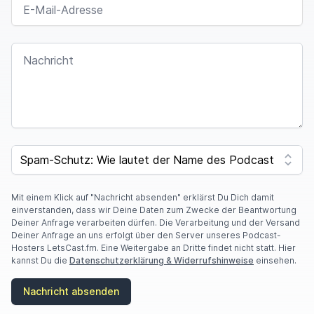
NACHRICHT
I
F
SPAM CAPTCHA
Y
O
U
A
Mit einem Klick auf "Nachricht absenden" erklärst Du Dich damit
R
einverstanden, dass wir Deine Daten zum Zwecke der Beantwortung
E
Deiner Anfrage verarbeiten dürfen. Die Verarbeitung und der Versand
A
Deiner Anfrage an uns erfolgt über den Server unseres Podcast-
H
Hosters LetsCast.fm. Eine Weitergabe an Dritte findet nicht statt. Hier
U
kannst Du die
Datenschutzerklärung & Widerrufshinweise
einsehen.
M
A
Nachricht absenden
N
,