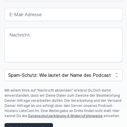
E-MAIL-ADRESSE
NACHRICHT
I
F
SPAM CAPTCHA
Y
O
U
A
Mit einem Klick auf "Nachricht absenden" erklärst Du Dich damit
R
einverstanden, dass wir Deine Daten zum Zwecke der Beantwortung
E
Deiner Anfrage verarbeiten dürfen. Die Verarbeitung und der Versand
A
Deiner Anfrage an uns erfolgt über den Server unseres Podcast-
H
Hosters LetsCast.fm. Eine Weitergabe an Dritte findet nicht statt. Hier
U
kannst Du die
Datenschutzerklärung & Widerrufshinweise
einsehen.
M
A