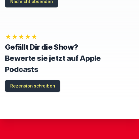
Nachricht absenden
N
,
I
G
N
O
★★★★★
R
E
Gefällt Dir die Show?
T
H
Bewerte sie jetzt auf Apple
I
S
Podcasts
F
I
E
Rezension schreiben
L
D