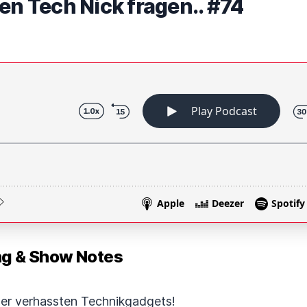
en Tech Nick fragen.. #74
 & Show Notes
oder verhassten Technikgadgets!