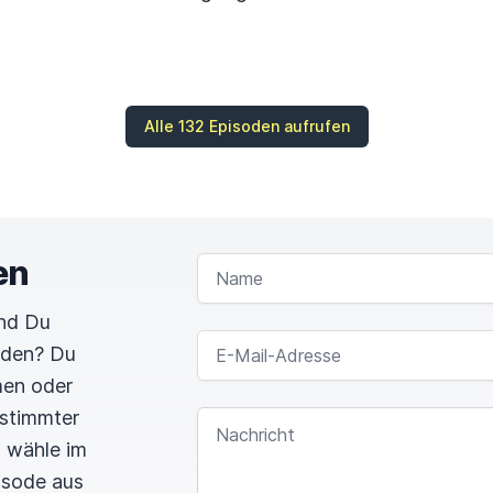
Alle 132 Episoden aufrufen
en
NAME
und Du
E-MAIL-ADRESSE
rden? Du
men oder
estimmter
NACHRICHT
n wähle im
pisode aus