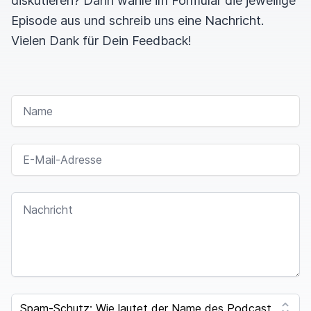
diskutieren? Dann wähle im Formular die jeweilige
Episode aus und schreib uns eine Nachricht.
Vielen Dank für Dein Feedback!
NAME
E-MAIL-ADRESSE
NACHRICHT
I
F
SPAM CAPTCHA
Y