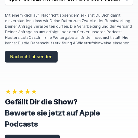
O
U
A
Mit einem Klick auf "Nachricht absenden" erklärst Du Dich damit
R
einverstanden, dass wir Deine Daten zum Zwecke der Beantwortung
E
Deiner Anfrage verarbeiten dürfen. Die Verarbeitung und der Versand
A
Deiner Anfrage an uns erfolgt über den Server unseres Podcast-
H
Hosters LetsCast.fm. Eine Weitergabe an Dritte findet nicht statt. Hier
U
kannst Du die
Datenschutzerklärung & Widerrufshinweise
einsehen.
M
A
Nachricht absenden
N
,
I
G
N
O
★★★★★
R
E
Gefällt Dir die Show?
T
H
Bewerte sie jetzt auf Apple
I
S
Podcasts
F
I
E