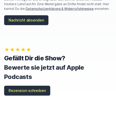
H
Hosters LetsCast.fm. Eine Weitergabe an Dritte findet nicht statt. Hier
U
kannst Du die
Datenschutzerklärung & Widerrufshinweise
einsehen.
M
A
Nachricht absenden
N
,
I
G
N
O
★★★★★
R
E
Gefällt Dir die Show?
T
H
Bewerte sie jetzt auf Apple
I
S
Podcasts
F
I
E
Rezension schreiben
L
D