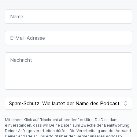
NAME
E-MAIL-ADRESSE
NACHRICHT
I
F
SPAM CAPTCHA
Y
O
U
A
Mit einem Klick auf "Nachricht absenden" erklärst Du Dich damit
R
einverstanden, dass wir Deine Daten zum Zwecke der Beantwortung
E
Deiner Anfrage verarbeiten dürfen. Die Verarbeitung und der Versand
A
Deiner Anfrage an uns erfolgt über den Server unseres Podcast-