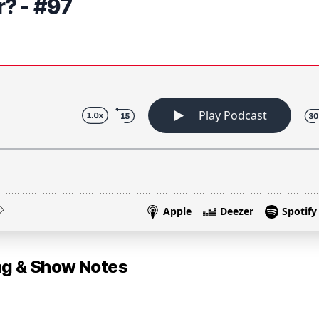
? - #97
 & Show Notes