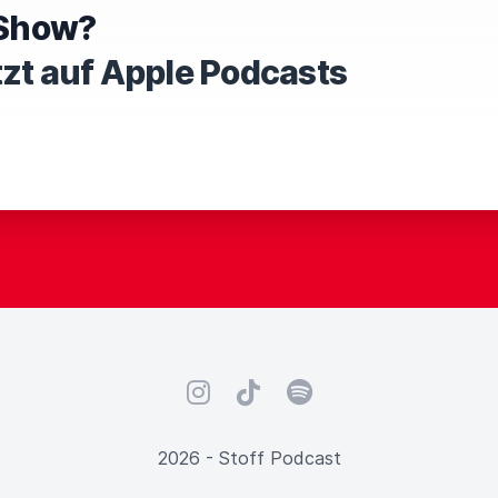
T
e Show?
H
I
tzt auf Apple Podcasts
S
F
I
E
L
D
Instagram
TikTok
Spotify
2026 - Stoff Podcast