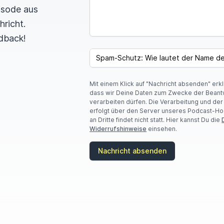
pisode aus
hricht.
dback!
I
F
SPAM CAPTCHA
Y
O
U
Mit einem Klick auf "Nachricht absenden" erk
A
dass wir Deine Daten zum Zwecke der Beant
R
verarbeiten dürfen. Die Verarbeitung und de
E
erfolgt über den Server unseres Podcast-Ho
A
an Dritte findet nicht statt. Hier kannst Du die
H
Widerrufshinweise
einsehen.
U
M
A
Nachricht absenden
N
,
I
G
N
O
R
E