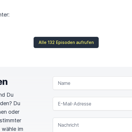
ter:
Alle 132 Episoden aufrufen
en
NAME
und Du
E-MAIL-ADRESSE
rden? Du
men oder
estimmter
NACHRICHT
n wähle im