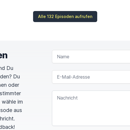
Alle 132 Episoden aufrufen
en
NAME
und Du
E-MAIL-ADRESSE
rden? Du
men oder
estimmter
NACHRICHT
n wähle im
pisode aus
hricht.
dback!