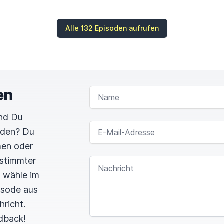
Alle 132 Episoden aufrufen
en
NAME
und Du
E-MAIL-ADRESSE
rden? Du
men oder
estimmter
NACHRICHT
n wähle im
pisode aus
hricht.
dback!